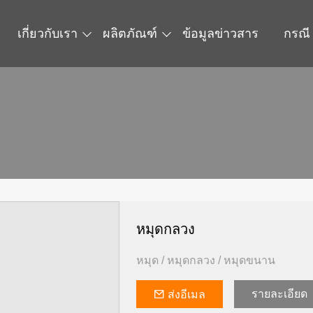
เกี่ยวกับเรา
ผลิตภัณฑ์
ข้อมูลข่าวสาร
กรณี
หมุดกลวง
หมุด / หมุดกลวง / หมุดขนาน
รายละเอียด
ส่งอีเมล