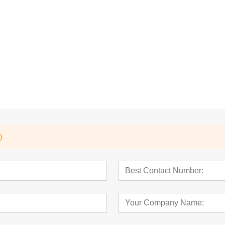
หมุด, หมุดขนาน, DIN6325,
หมุดดึงอากาศ, หมุ
ISO8734A
DIN7979, ISO873
)